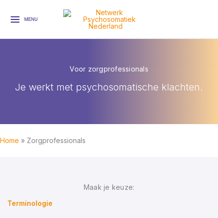
Ga
naar
MENU
de
inhoud
Voor zorgprofessionals
Je werkt met psychosomatische klachten.
Home
Zorgprofessionals
Maak je keuze:
Terminologie