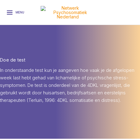
Ga
naar
MENU
de
inhoud
Doe de test
In onderstaande test kun je aangeven hoe vaak je de afgelopen
week last hebt gehad van lichamelijke of psychische stress-
symptomen. De test is onderdeel van de 4DKL vragenlijst, die
gebruikt wordt door huisartsen, bedrijfsartsen en eerstelijns
therapeuten (Terluin, 1996: 4DKL somatisatie en distress).