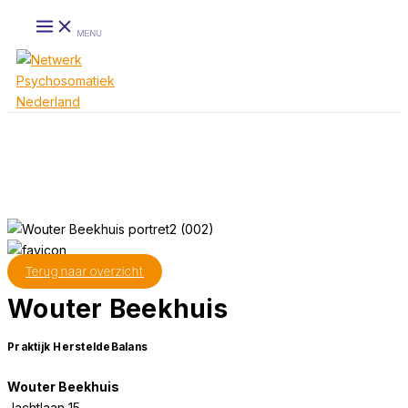
Ga
MENU
naar
de
inhoud
Terug naar overzicht
Wouter Beekhuis
Praktijk HersteldeBalans
Wouter Beekhuis
Jachtlaan 15