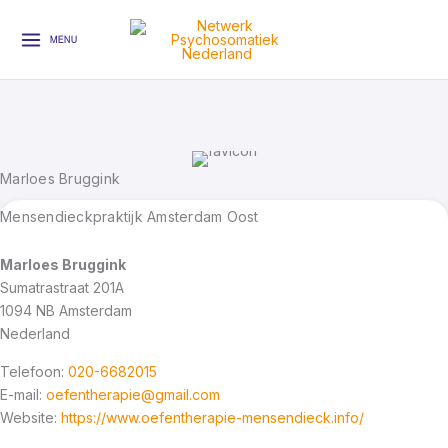
Ga
naar
MENU
de
inhoud
Marloes Bruggink
Mensendieckpraktijk Amsterdam Oost
Marloes Bruggink
Sumatrastraat 201A
1094 NB
Amsterdam
Nederland
Telefoon:
020-6682015
E-mail:
oefentherapie@gmail.com
Website:
https://www.oefentherapie-mensendieck.info/