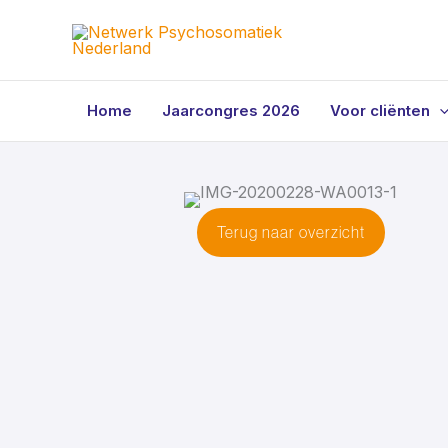
Ga
naar
de
inhoud
Home
Jaarcongres 2026
Voor cliënten
Terug naar overzicht