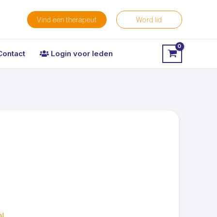
Vind een therapeut
Word lid
Contact
Login voor leden
l