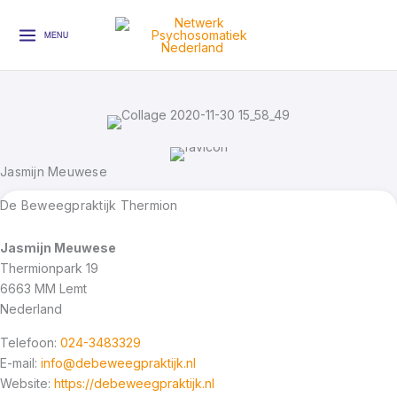
Ga
naar
MENU
de
inhoud
Jasmijn Meuwese
De Beweegpraktijk Thermion
Jasmijn Meuwese
Thermionpark 19
6663 MM
Lemt
Nederland
Telefoon:
024-3483329
E-mail:
info@debeweegpraktijk.nl
Website:
https://debeweegpraktijk.nl