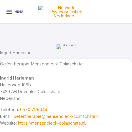
Ga
naar
MENU
de
inhoud
Ingrid Harleman
Oefentherapie Mensendieck Colmschate
Ingrid Harleman
Holterweg 108b
7429 AH
Deventer-Colmschate
Nederland
Telefoon:
0570 799044
E-mail:
oefentherapie@mensendieck-colmschate.nl
Website:
https://mensendieck-colmschate.nl/