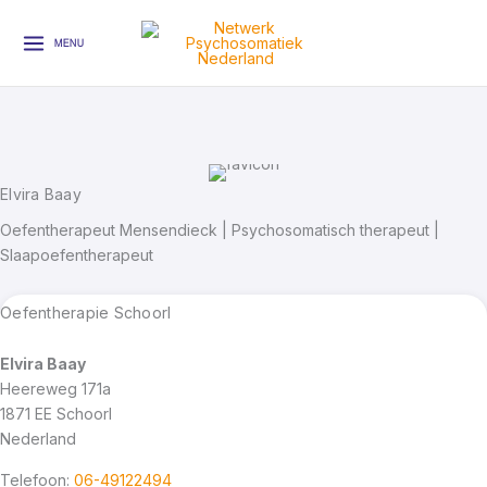
Ga
naar
MENU
de
inhoud
Elvira Baay
Oefentherapeut Mensendieck | Psychosomatisch therapeut |
Slaapoefentherapeut
Oefentherapie Schoorl
Elvira Baay
Heereweg 171a
1871 EE
Schoorl
Nederland
Telefoon:
06-49122494