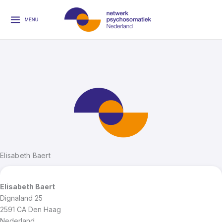
Ga
naar
MENU
de
inhoud
Elisabeth Baert
Elisabeth Baert
Dignaland 25
2591 CA
Den Haag
Nederland