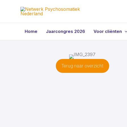
Ga
naar
de
inhoud
Home
Jaarcongres 2026
Voor cliënten
Terug naar overzicht