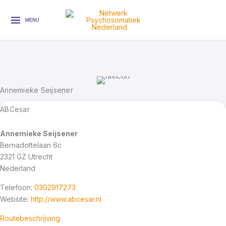
Ga
naar
MENU
de
inhoud
Annemieke Seijsener
ABCesar
Annemieke Seijsener
Bernadottelaan 6c
2321 GZ
Utrecht
Nederland
Telefoon:
0302917273
Website:
http://www.abcesar.nl
Routebeschrijving