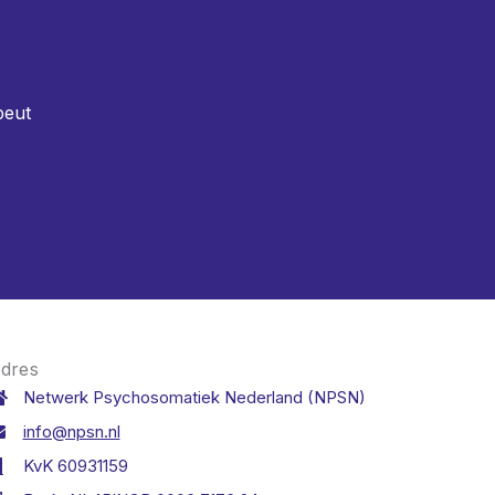
peut
dres
Netwerk Psychosomatiek Nederland (NPSN)
info@npsn.nl
KvK 60931159