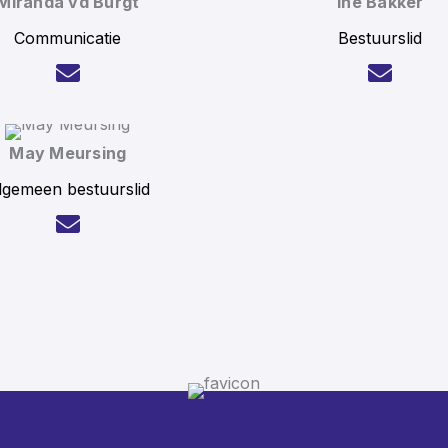
Miranda vd Burgt
Ine Bakker
Communicatie
Bestuurslid
May Meursing
lgemeen bestuurslid