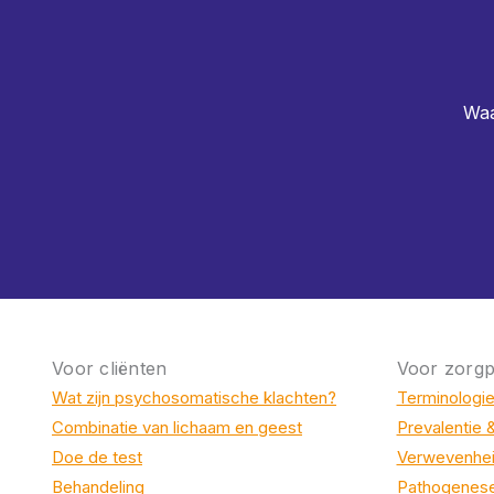
Waa
Voor cliënten
Voor zorgp
Wat zijn psychosomatische klachten?
Terminologi
Combinatie van lichaam en geest
Prevalentie 
Doe de test
Verwevenhei
Behandeling
Pathogenes