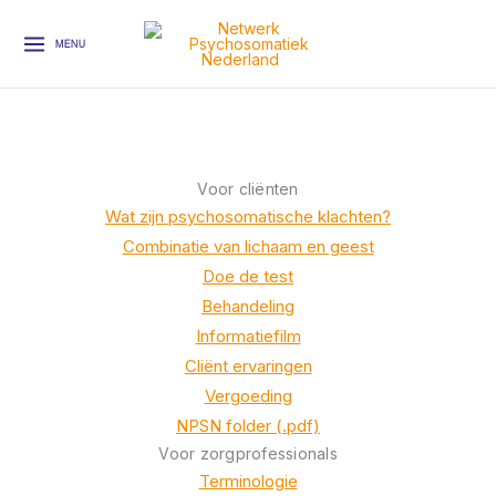
Ga
naar
MENU
de
inhoud
Voor cliënten
Wat zijn psychosomatische klachten?
Combinatie van lichaam en geest
Doe de test
Behandeling
Informatiefilm
Cliënt ervaringen
Vergoeding
NPSN folder (.pdf)
Voor zorgprofessionals
Terminologie