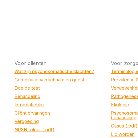
Voor cliënten
Voor zorgp
Wat zijn psychosomatische klachten?
Terminologi
Combinatie van lichaam en geest
Prevalentie 
Doe de test
Verwevenhei
Behandeling
Pathogenes
Informatiefilm
Etiologie
Cliënt ervaringen
Psychosomat
behandeling
Vergoeding
Casus (.pdf)
NPSN folder (.pdf)
Lid worden