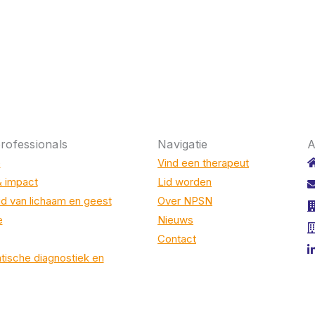
rofessionals
Navigatie
A
e
Vind een therapeut
& impact
Lid worden
d van lichaam en geest
Over NPSN
e
Nieuws
Contact
ische diagnostiek en